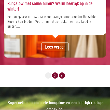
Bungalow met sauna huren? Warm heerlijk op in de
winter!
Een bungalow met sauna is een aangename luxe die De Wilde
Roos u kan bieden. Vooral nu het zo lekker winters koud is
buiten,...
Lees verder
1
2
>
Een prachtige week op heerlijk rustig park!