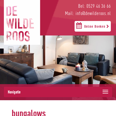
Bel: 0529 46 36 66
Mail: info@dewilderoos.nl
Online Boeken
Navigatie
bungalows