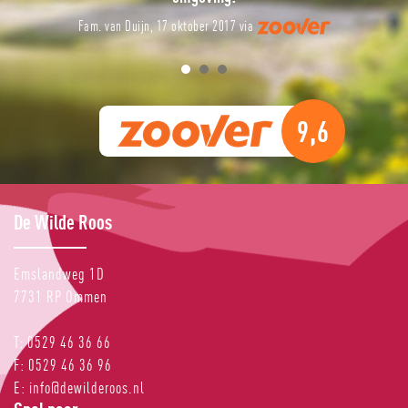
J. G. Kuipers, 11 oktober 2017 via
9,6
De Wilde Roos
Emslandweg 1D
7731 RP
Ommen
T:
0529 46 36 66
F:
0529 46 36 96
E:
info@dewilderoos.nl