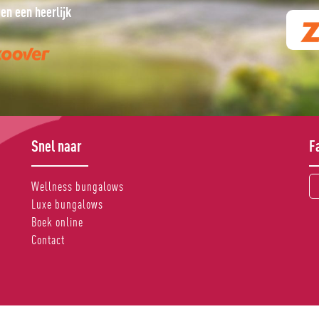
en een heerlijk
Een prachtige week op heerlijk rustig park!
J. G. Kuipers, 11 oktober 2017 via
Snel naar
F
Wellness bungalows
Luxe bungalows
Boek online
Contact