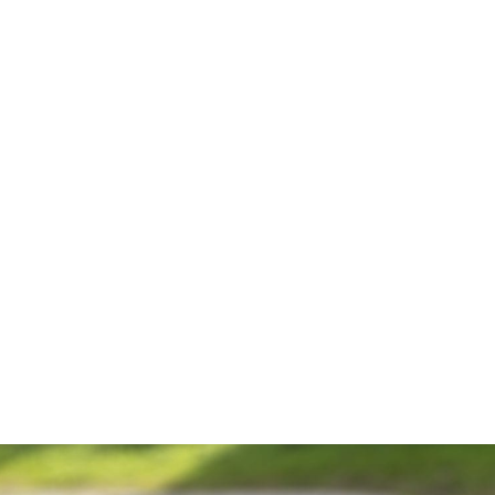
Een afscheidsbericht
Dagboek van Harriët: L
mooiste leven!
Lees verder
Lees verder