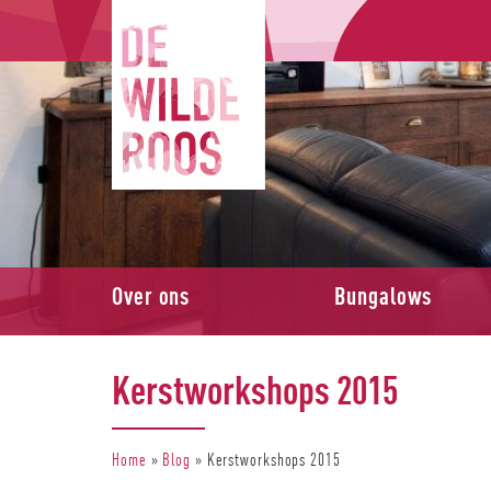
Over ons
Bungalows
Kerstworkshops 2015
Home
»
Blog
»
Kerstworkshops 2015