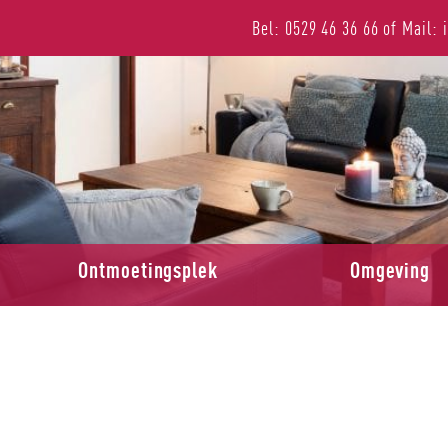
Bel: 0529 46 36 66
of
Mail: 
Ontmoetingsplek
Omgeving