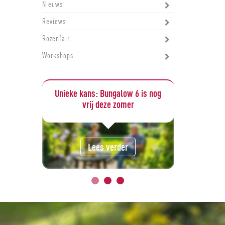
Nieuws
Reviews
Rozenfair
Workshops
eef je
Unieke kans: Bungalow 6 is nog
Een 
vrij deze zomer
Lees verder