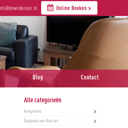
info@dewilderoos.nl
Online Boeken
Blog
Contact
Alle categorieën
bungalows
Dagboek van Harriët