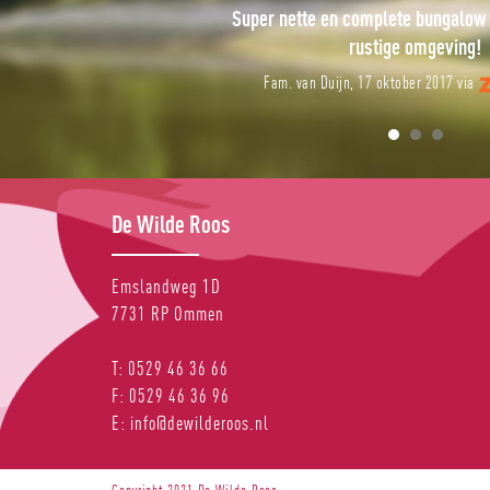
 mooie complete bungalow
Super nette en complete bungalow 
rustige omgeving!
ember 2017 via
Fam. van Duijn, 17 oktober 2017 via
De Wilde Roos
Emslandweg 1D
7731 RP
Ommen
T:
0529 46 36 66
F:
0529 46 36 96
E:
info@dewilderoos.nl
Copyright 2021 De Wilde Roos