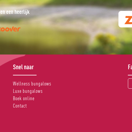
heerlijk rustig park!
Geweldige ontvangst, mooie comple
 2017 via
Fam. Hilboesen, 26 september 2017 via
Snel naar
F
Wellness bungalows
Luxe bungalows
Boek online
Contact