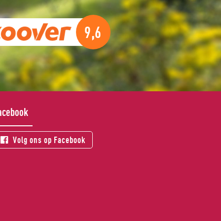
te bungalow
Super nette en complete bungalow en een heerlij
9,6
rustige omgeving!
Fam. van Duijn, 17 oktober 2017 via
acebook
Volg ons op Facebook