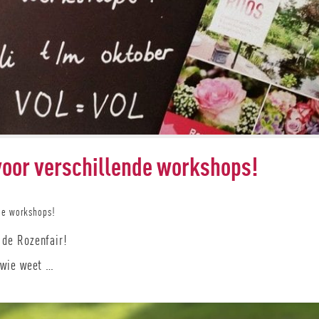
Dagboek van Harriët: Leef je
Unieke kans: Bunga
mooiste leven!
vrij deze z
n voor verschillende workshops!
Lees verder
Lees verd
nde workshops!
de Rozenfair!
 wie weet …