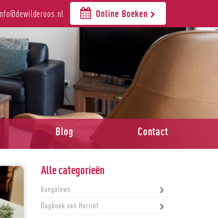
info@dewilderoos.nl
Online Boeken
Blog
Contact
Alle categorieën
bungalows
Dagboek van Harriët