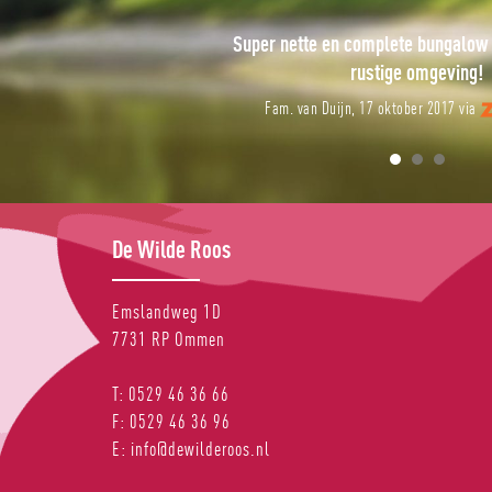
n complete bungalow en een heerlijk
Een prachtige week op 
rustige omgeving!
J. G. Kuipers, 11 oktober
jn, 17 oktober 2017 via
De Wilde Roos
Emslandweg 1D
7731 RP
Ommen
T:
0529 46 36 66
F:
0529 46 36 96
E:
info@dewilderoos.nl