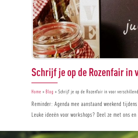
Een afscheidsbericht
Schrijf je op de Rozenfair i
Lees verder
Home
»
Blog
»
Schrijf je op de Rozenfair in voor verschille
Reminder: Agenda mee aanstaand weekend tijdens 
Leuke ideeën voor workshops? Deel ze met ons en