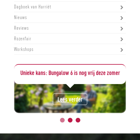
Dagboek van Harriët
Nieuws
Reviews
Rozenfair
Workshops
mer
Een afscheidsbericht
Lees verder