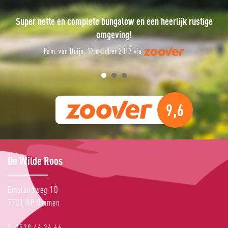
Een prachtige week op heerlijk rustig park!
J. G. Kuipers, 11 oktober 2017 via
9,6
De Wilde Roos
Emslandweg 1D
7731 RP
Ommen
T:
0529 46 36 66