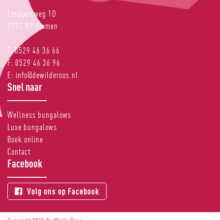
Emslandweg 1D
7731 RP
Ommen
T:
0529 46 36 66
F:
0529 46 36 96
E:
info@dewilderoos.nl
Snel naar
Wellness bungalows
Luxe bungalows
Boek online
Contact
Facebook
Volg ons op Facebook