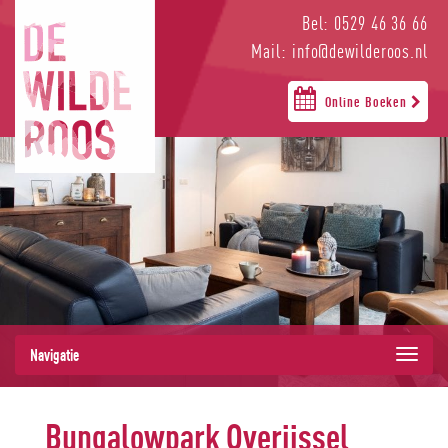
Bel: 0529 46 36 66
Mail: info@dewilderoos.nl
Online Boeken
Navigatie
Bungalowpark Overijssel