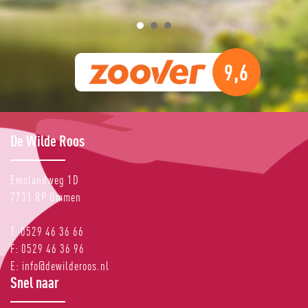
9,6
De Wilde Roos
Emslandweg 1D
7731 RP
Ommen
T:
0529 46 36 66
F:
0529 46 36 96
E:
info@dewilderoos.nl
Snel naar