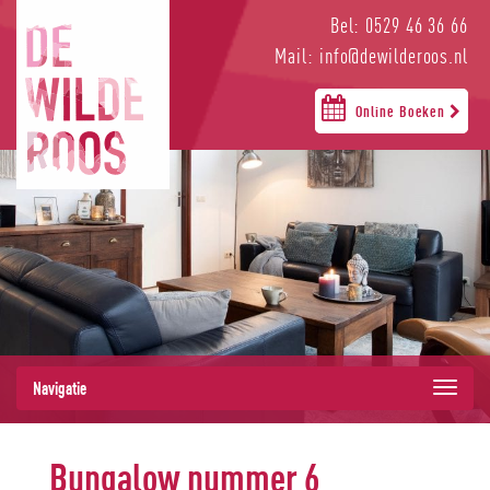
Bel: 0529 46 36 66
Mail: info@dewilderoos.nl
Online Boeken
Navigatie
Bungalow nummer 6