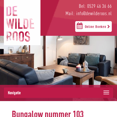
Bel: 0529 46 36 66
Mail: info@dewilderoos.nl
Online Boeken
Navigatie
Bungalow nummer 103