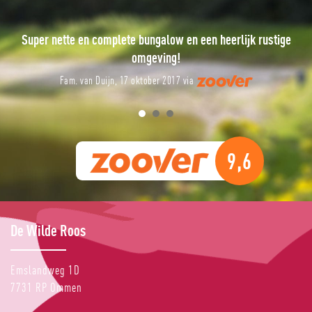
Super nette en complete bungalow en een heerlijk rustige
omgeving!
Fam. van Duijn, 17 oktober 2017 via
9,6
De Wilde Roos
Emslandweg 1D
7731 RP
Ommen