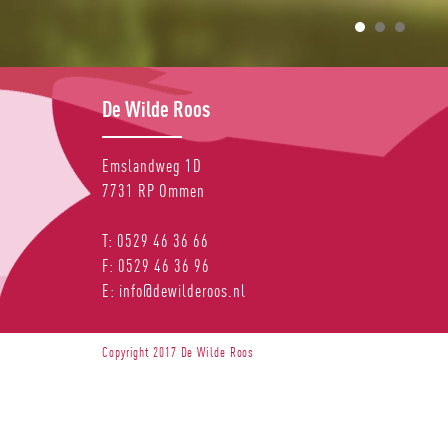
De Wilde Roos
Emslandweg 1D
7731 RP
Ommen
T:
0529 46 36 66
F:
0529 46 36 96
E:
info@dewilderoos.nl
Copyright 2017 De Wilde Roos