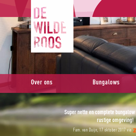
Over ons
Bungalows
 mooie complete bungalow
Super nette en complete bungalow 
rustige omgeving!
ember 2017 via
Fam. van Duijn, 17 oktober 2017 via