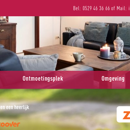
Bel: 0529 46 36 66
of
Mail: 
Ontmoetingsplek
Omgeving
en een heerlijk
Een prachtige week op heerlijk rustig park!
J. G. Kuipers, 11 oktober 2017 via