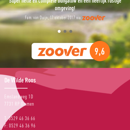
Super nette en complete bungalow en een heerlijk rustige
omgeving!
Fam. van Duijn, 17 oktober 2017 via
9,6
De Wilde Roos
Emslandweg 1D
7731 RP
Ommen
T:
0529 46 36 66
F:
0529 46 36 96